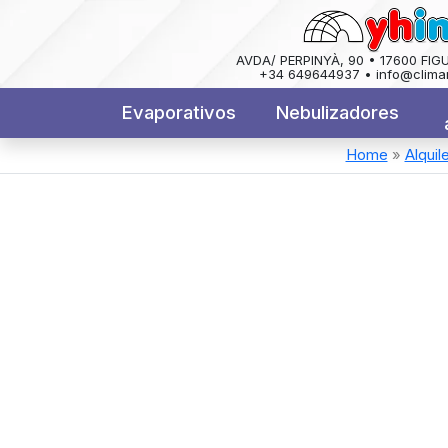
AVDA/ PERPINYÀ, 90 • 17600 FIG
+34 649644937 • info@clima
Evaporativos
Nebulizadores
Home
»
Alquil