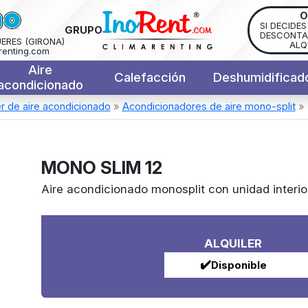
O
SI DECIDE
GRUPO
DESCONTAM
UERES (GIRONA)
ALQ
renting.com
Aire
Calefacción
Deshumidificad
acondicionado
er de aire acondicionado
»
Acondicionadores de aire mono-split
»
MONO SLIM 12
Aire acondicionado monosplit con unidad interio
ALQUILER
✔️
Disponible