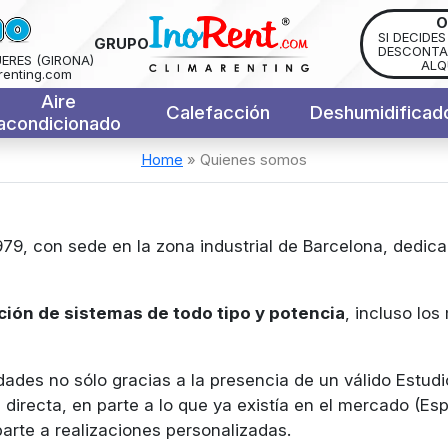
O
SI DECIDE
GRUPO
DESCONTAM
UERES (GIRONA)
ALQ
renting.com
Aire
Calefacción
Deshumidificad
acondicionado
Home
»
Quienes somos
9, con sede en la zona industrial de Barcelona, dedicad
ación de sistemas de todo tipo y potencia
, incluso los
ades no sólo gracias a la presencia de un válido Estudi
ón directa, en parte a lo que ya existía en el mercado (E
rte a realizaciones personalizadas.