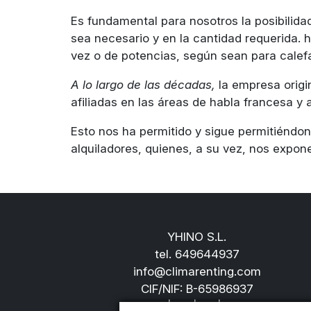
Es fundamental para nosotros la posibilid
sea necesario y en la cantidad requerida.
vez o de potencias, según sean para calef
A lo largo de las décadas,
la empresa origin
afiliadas en las áreas de habla francesa y
Esto nos ha permitido y sigue permitiéndo
alquiladores, quienes, a su vez, nos expon
YHINO S.L.
tel.
649644937
info@climarenting.com
CIF/NIF: B-65986937
IT
|
ES
|
FR
|
EN