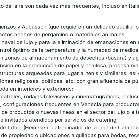
to del aire son cada vez más frecuentes, incluso en Ital
ienzos y Aubusson (que requieren un delicado equilibri
efactos hechos de pergamino o materiales animales;
 naval de lujo y para la eliminación de emanaciones en
control óptimo de la temperatura y la humedad de medica
 en zonas de almacenamiento de desechos (basura) y ag
nsión en la producción de papel y celulosa, procesamient
tructuras arqueadas para jugar al tenis y similares, as
ones religiosas, políticas, etc. con gran afluencia de pú
da en interiores y exteriores;
eatrales, rodajes televisivos y cinematográficos, inclus
 configuraciones frecuentes en Venecia para productoras
 de productos o nuevas líneas en el sector del lujo o 
e invitados atendidos por servicios de catering;
 de fútbol (Heineken, patrocinador de la Liga de Campe
os de propiedad o ubicaciones alquiladas para bodas, rec