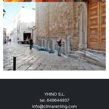
YHINO S.L.
tel.
649644937
info@climarenting.com