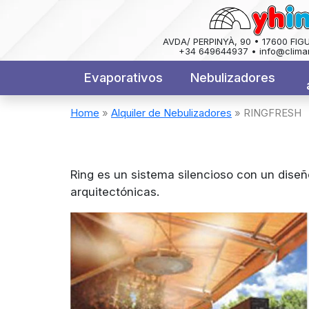
AVDA/ PERPINYÀ, 90 • 17600 FIG
+34 649644937 • info@clima
Evaporativos
Nebulizadores
Home
»
Alquiler de Nebulizadores
»
RINGFRESH
Ring es un sistema silencioso con un dise
arquitectónicas.