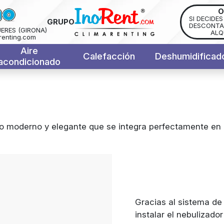
O
SI DECIDE
GRUPO
DESCONTAM
UERES (GIRONA)
ALQ
renting.com
Aire
Calefacción
Deshumidificad
acondicionado
ño moderno y elegante que se integra perfectamente en 
Gracias al sistema de
instalar el nebulizado