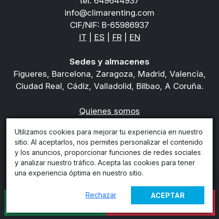
tel.
649644937
info@climarenting.com
CIF/NIF: B-65986937
IT
|
ES
|
FR
|
EN
Sedes y almacenes
Figueres, Barcelona, Zaragoza, Madrid, Valencia,
Ciudad Real, Cádiz, Valladolid, Bilbao, A Coruña.
Quienes somos
Privacy policy
Utilizamos cookies para mejorar tu experiencia en nuestro
Condiciones del contrato de alquiler
sitio. Al aceptarlos, nos permites personalizar el contenido
Condiciones de venta
y los anuncios, proporcionar funciones de redes sociales
Política de Devoluciones, Cancelaciones y
y analizar nuestro tráfico. Acepta las cookies para tener
Reembolsos
una experiencia óptima en nuestro sitio.
Rechazar
ACEPTAR
PRESUPUESTO
CONTACTOS
ON-LINE
© 2026 - InoRent