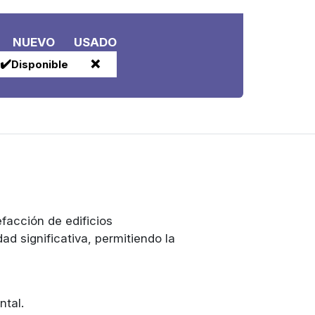
NUEVO
USADO
✔️
❌
Disponible
efacción de edificios
ad significativa, permitiendo la
ntal.