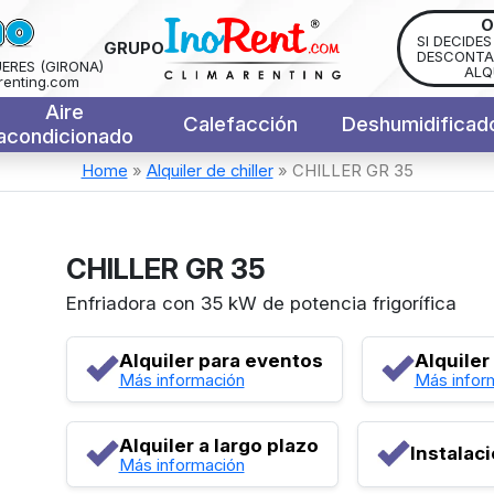
O
SI DECIDE
GRUPO
DESCONTAM
UERES (GIRONA)
ALQ
renting.com
Aire
Calefacción
Deshumidificad
acondicionado
Home
»
Alquiler de chiller
»
CHILLER GR 35
CHILLER GR 35
Enfriadora con 35 kW de potencia frigorífica
Alquiler para eventos
Alquiler
Más información
Más infor
Alquiler a largo plazo
Instalac
Más información