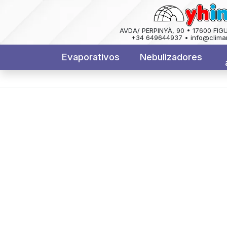
AVDA/ PERPINYÀ, 90 • 17600 FIG
+34 649644937 • info@clima
Evaporativos
Nebulizadores