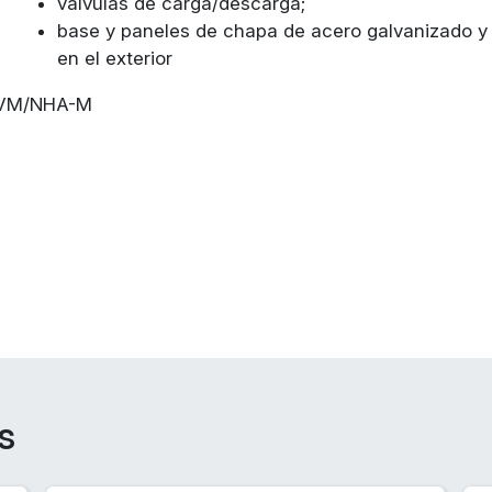
válvulas de carga/descarga;
base y paneles de chapa de acero galvanizado y 
en el exterior
5VM/NHA-M
s