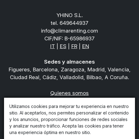
YHINO S.L.
tel.
649644937
info@climarenting.com
CIF/NIF: B-65986937
IT
|
ES
|
FR
|
EN
Sedes y almacenes
Figueres, Barcelona, Zaragoza, Madrid, Valencia,
Ciudad Real, Cádiz, Valladolid, Bilbao, A Coruña.
Quienes somos
Privacy policy
Utilizamos cookies para mejorar tu experiencia en nuestro
Condiciones del contrato de alquiler
sitio. Al aceptarlos, nos permites personalizar el contenido
Condiciones de venta
y los anuncios, proporcionar funciones de redes sociales
Política de Devoluciones, Cancelaciones y
y analizar nuestro tráfico. Acepta las cookies para tener
Reembolsos
una experiencia óptima en nuestro sitio.