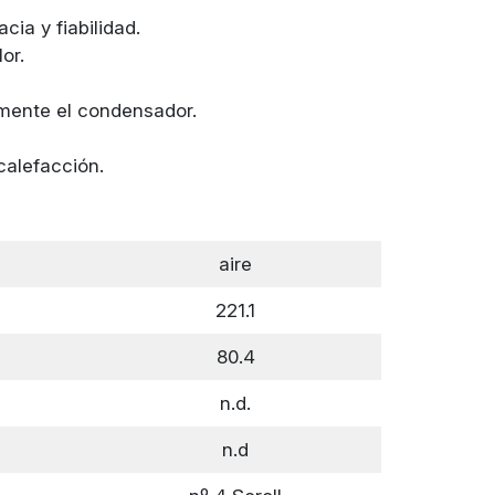
ia y fiabilidad.
or.
zmente el condensador.
 calefacción.
aire
221.1
80.4
n.d.
n.d