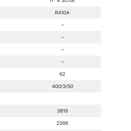
nº 4 Scroll
R410A
–
–
–
–
62
400/3/50
3819
2266