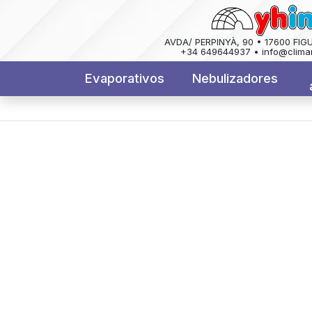
AVDA/ PERPINYÀ, 90 • 17600 FIG
+34 649644937 • info@clima
Evaporativos
Nebulizadores