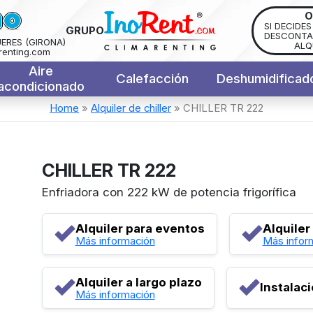
O
SI DECIDE
GRUPO
DESCONTAM
UERES (GIRONA)
ALQ
renting.com
Aire
Calefacción
Deshumidificad
acondicionado
Home
»
Alquiler de chiller
»
CHILLER TR 222
CHILLER TR 222
Enfriadora con 222 kW de potencia frigorífica
Alquiler para eventos
Alquiler
Más información
Más infor
Alquiler a largo plazo
Instalac
Más información