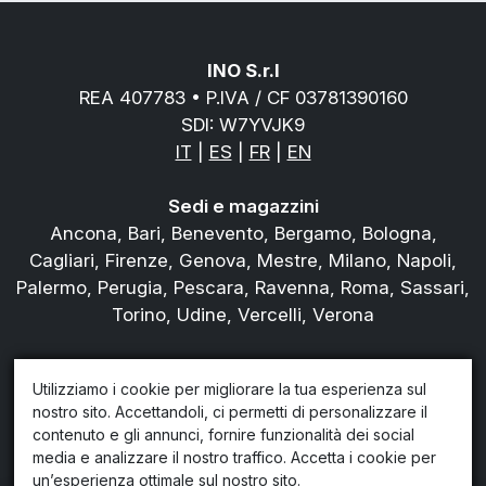
INO S.r.l
REA 407783 • P.IVA / CF 03781390160
SDI: W7YVJK9
IT
|
ES
|
FR
|
EN
Sedi e magazzini
Ancona, Bari, Benevento, Bergamo, Bologna,
Cagliari, Firenze, Genova, Mestre, Milano, Napoli,
Palermo, Perugia, Pescara, Ravenna, Roma, Sassari,
Torino, Udine, Vercelli, Verona
Tel.
800978823
Utilizziamo i cookie per migliorare la tua esperienza sul
Chi siamo
nostro sito. Accettandoli, ci permetti di personalizzare il
Blog
contenuto e gli annunci, fornire funzionalità dei social
Privacy policy
media e analizzare il nostro traffico. Accetta i cookie per
Condiziondi di noleggio
un’esperienza ottimale sul nostro sito.