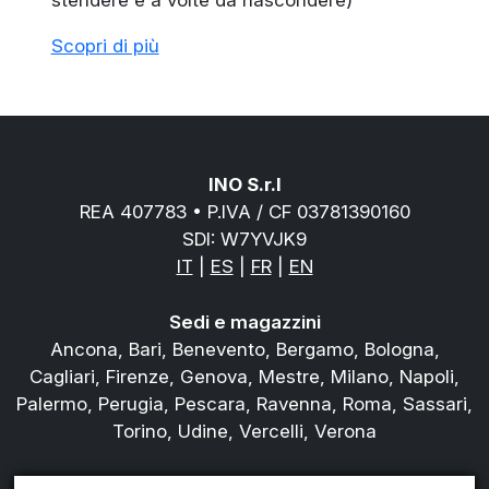
stendere e a volte da nascondere)
Scopri di più
INO S.r.l
REA 407783 • P.IVA / CF 03781390160
SDI: W7YVJK9
IT
|
ES
|
FR
|
EN
Sedi e magazzini
Ancona, Bari, Benevento, Bergamo, Bologna,
Cagliari, Firenze, Genova, Mestre, Milano, Napoli,
Palermo, Perugia, Pescara, Ravenna, Roma, Sassari,
Torino, Udine, Vercelli, Verona
Tel.
800978823