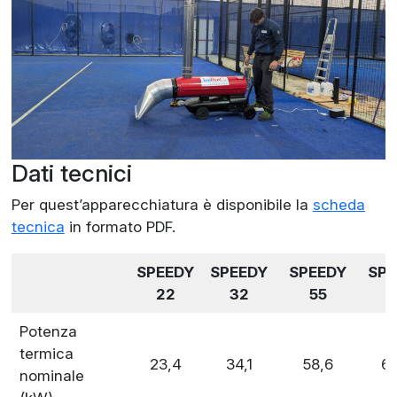
Dati tecnici
Per quest’apparecchiatura è disponibile la
scheda
tecnica
in formato PDF.
SPEEDY
SPEEDY
SPEEDY
SPE
22
32
55
6
Potenza
termica
23,4
34,1
58,6
69
nominale