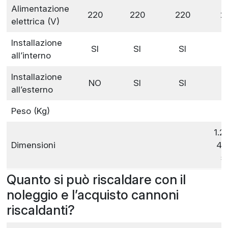
Alimentazione
220
220
220
2
elettrica (V)
Installazione
SI
SI
SI
all’interno
Installazione
NO
SI
SI
all’esterno
Peso (Kg)
4
1.2
Dimensioni
46
5
Quanto si può riscaldare con il
noleggio e l’acquisto cannoni
riscaldanti?