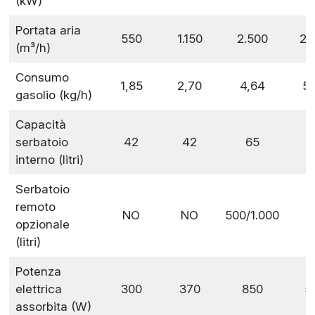
(kW)
Portata aria
550
1.150
2.500
2.
(m³/h)
Consumo
1,85
2,70
4,64
5,
gasolio (kg/h)
Capacità
serbatoio
42
42
65
interno (litri)
Serbatoio
remoto
NO
NO
500/1.000
opzionale
(litri)
Potenza
elettrica
300
370
850
5
assorbita (W)