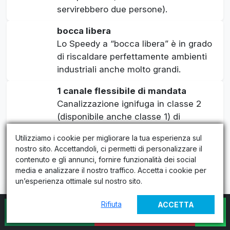
servirebbero due persone).
bocca libera
Lo Speedy a “bocca libera” è in grado
di riscaldare perfettamente ambienti
industriali anche molto grandi.
1 canale flessibile di mandata
Canalizzazione ignifuga in classe 2
(disponibile anche classe 1) di
lunghezza fino a 6 metri lineari. Ideale
Utilizziamo i cookie per migliorare la tua esperienza sul
per dirigere il flusso di aria calda in una
nostro sito. Accettandoli, ci permetti di personalizzare il
specifica direzione o in un ambiente
contenuto e gli annunci, fornire funzionalità dei social
adiacente a quello in cui è montata la
media e analizzare il nostro traffico. Accetta i cookie per
macchina.
un’esperienza ottimale sul nostro sito.
2 canali flessibili di mandata
Rifiuta
ACCETTA
PREVENTIVO
CONTATTI
Canalizzazione ignifuga in classe 2
IMMEDIATO
(disponibile anche classe 1) di