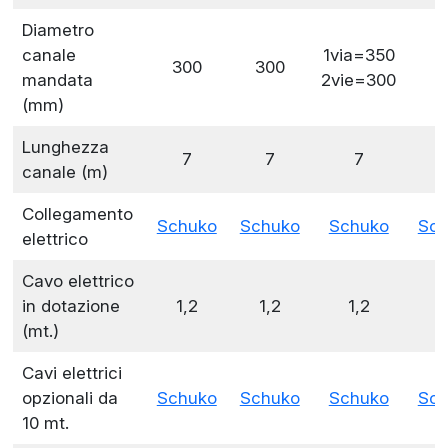
Diametro
canale
1via=350
300
300
mandata
2vie=300
(mm)
Lunghezza
7
7
7
canale (m)
Collegamento
Schuko
Schuko
Schuko
Sch
elettrico
Cavo elettrico
in dotazione
1,2
1,2
1,2
1
(mt.)
Cavi elettrici
opzionali da
Schuko
Schuko
Schuko
Sch
10 mt.