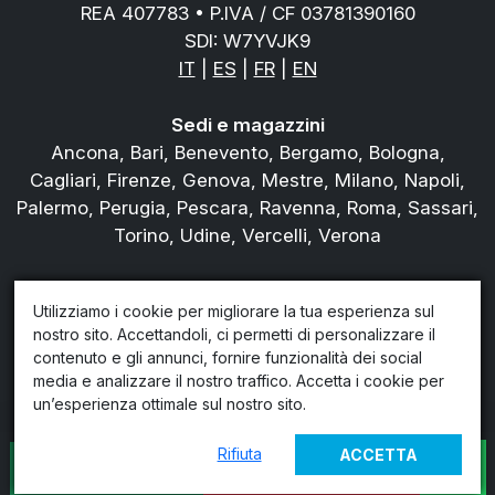
REA 407783 • P.IVA / CF 03781390160
SDI: W7YVJK9
IT
|
ES
|
FR
|
EN
Sedi e magazzini
Ancona, Bari, Benevento, Bergamo, Bologna,
Cagliari, Firenze, Genova, Mestre, Milano, Napoli,
Palermo, Perugia, Pescara, Ravenna, Roma, Sassari,
Torino, Udine, Vercelli, Verona
Tel.
800978823
Utilizziamo i cookie per migliorare la tua esperienza sul
Chi siamo
nostro sito. Accettandoli, ci permetti di personalizzare il
Blog
contenuto e gli annunci, fornire funzionalità dei social
Privacy policy
media e analizzare il nostro traffico. Accetta i cookie per
Condiziondi di noleggio
un’esperienza ottimale sul nostro sito.
Rifiuta
ACCETTA
PREVENTIVO
CONTATTI
IMMEDIATO
© 2026 - InoRent