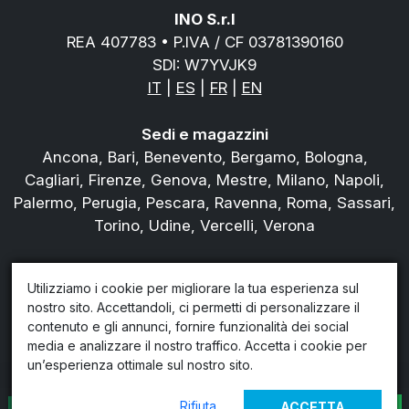
INO S.r.l
REA 407783 • P.IVA / CF 03781390160
SDI: W7YVJK9
IT
|
ES
|
FR
|
EN
Sedi e magazzini
Ancona, Bari, Benevento, Bergamo, Bologna,
Cagliari, Firenze, Genova, Mestre, Milano, Napoli,
Palermo, Perugia, Pescara, Ravenna, Roma, Sassari,
Torino, Udine, Vercelli, Verona
Tel.
800978823
Utilizziamo i cookie per migliorare la tua esperienza sul
Chi siamo
nostro sito. Accettandoli, ci permetti di personalizzare il
Blog
contenuto e gli annunci, fornire funzionalità dei social
Privacy policy
media e analizzare il nostro traffico. Accetta i cookie per
Condiziondi di noleggio
un’esperienza ottimale sul nostro sito.
Rifiuta
ACCETTA