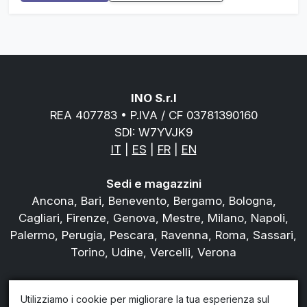
INO S.r.l
REA 407783 • P.IVA / CF 03781390160
SDI: W7YVJK9
IT
|
ES
|
FR
|
EN
Sedi e magazzini
Ancona, Bari, Benevento, Bergamo, Bologna,
Cagliari, Firenze, Genova, Mestre, Milano, Napoli,
Palermo, Perugia, Pescara, Ravenna, Roma, Sassari,
Torino, Udine, Vercelli, Verona
Tel.
800978823
Utilizziamo i cookie per migliorare la tua esperienza sul
Chi siamo