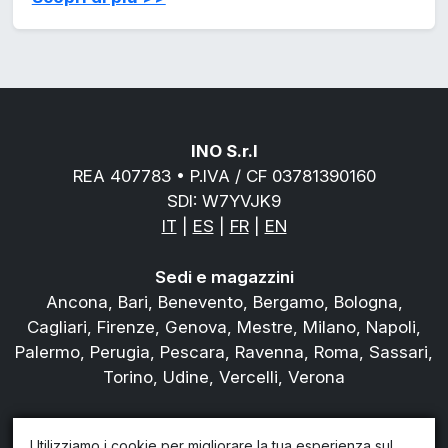
INO S.r.l
REA 407783 • P.IVA / CF 03781390160
SDI: W7YVJK9
IT
|
ES
|
FR
|
EN
Sedi e magazzini
Ancona, Bari, Benevento, Bergamo, Bologna,
Cagliari, Firenze, Genova, Mestre, Milano, Napoli,
Palermo, Perugia, Pescara, Ravenna, Roma, Sassari,
Torino, Udine, Vercelli, Verona
Tel.
800978823
Utilizziamo i cookie per migliorare la tua esperienza sul