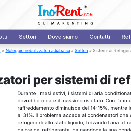
tti
Settori
Dove siamo
Contatti
Ref
e
»
Noleggio nebulizzatori adiabatici
»
Settori
»
Sistemi di Refriger
atori per sistemi di re
Durante i mesi estivi, i sistemi di aria condizio
dovrebbero dare il massimo risultato. Con l’aume
raffreddamento diminuisce del 14-15%, mentre la
al 31%. Il problema accade ai condensatori che 
refrigeranti allo stato liquido, forzando l’aria att
calore dal refrigerante, causandone la sua con