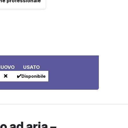
one professionale
NUOVO
USATO
❌
✔️
Disponibile
o ad aria –