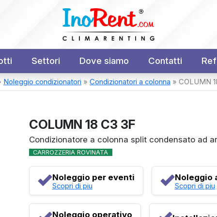
tti
Settori
Dove siamo
Contatti
Ref
»
Noleggio condizionatori
»
Condizionatori a colonna
»
COLUMN 18
COLUMN 18 C3 3F
Condizionatore a colonna split condensato ad ar
CARROZZERIA ROVINATA
Noleggio per eventi
Noleggio 
Scopri di piu
Scopri di piu
Noleggio operativo