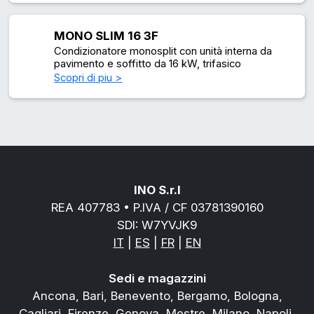
MONO SLIM 16 3F
Condizionatore monosplit con unità interna da
pavimento e soffitto da 16 kW, trifasico
Scopri di piu >
INO S.r.l
REA 407783 • P.IVA / CF 03781390160
SDI: W7YVJK9
IT
|
ES
|
FR
|
EN
Sedi e magazzini
Ancona, Bari, Benevento, Bergamo, Bologna,
Cagliari, Firenze, Genova, Mestre, Milano, Napoli,