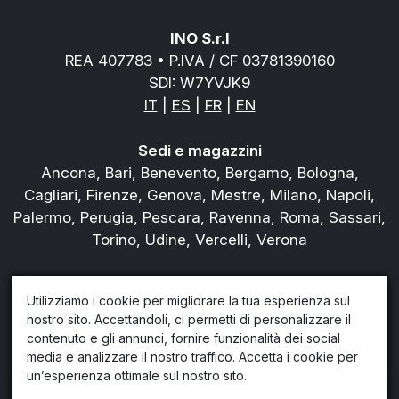
INO S.r.l
REA 407783 • P.IVA / CF 03781390160
SDI: W7YVJK9
IT
|
ES
|
FR
|
EN
Sedi e magazzini
Ancona, Bari, Benevento, Bergamo, Bologna,
Cagliari, Firenze, Genova, Mestre, Milano, Napoli,
Palermo, Perugia, Pescara, Ravenna, Roma, Sassari,
Torino, Udine, Vercelli, Verona
Tel.
800978823
Utilizziamo i cookie per migliorare la tua esperienza sul
Chi siamo
nostro sito. Accettandoli, ci permetti di personalizzare il
Blog
contenuto e gli annunci, fornire funzionalità dei social
Privacy policy
media e analizzare il nostro traffico. Accetta i cookie per
Condiziondi di noleggio
un’esperienza ottimale sul nostro sito.